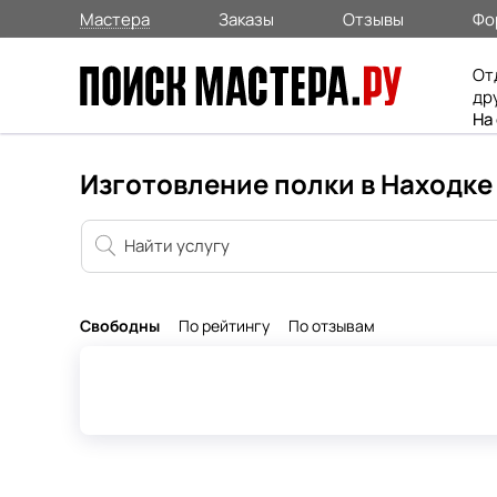
Мастера
Заказы
Отзывы
Фо
От
др
На
Изготовление полки в Находке
Свободны
По рейтингу
По отзывам