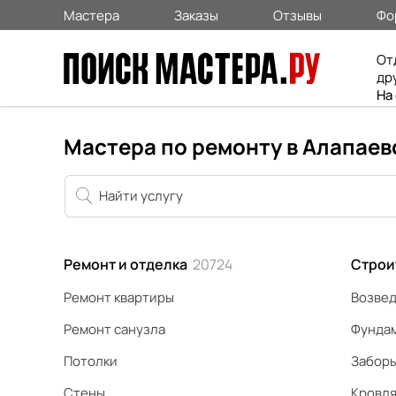
Мастера
Заказы
Отзывы
Фо
От
др
На
Мастера по ремонту в Алапаев
Ремонт и отделка
20724
Строи
Ремонт квартиры
Возвед
Ремонт санузла
Фунда
Потолки
Забор
Стены
Кровл