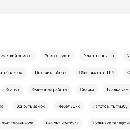
тический ремонт
Ремонт кухни
Ремонт санузла
У
онт балкона
Поклейка обоев
Обшивка стен ГКЛ
С
Кладка
Кузнечные работы
Сварка
Кладка кам
ас
Вскрыть замок
Мебельщик
Изготовить тумбу
емонт телевизора
Ремонт ноутбука
Прошивка телефон