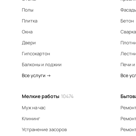
Полы
Фасад
Плитка
Бетон
Окна
Сварка
Двери
Плотн
Гипсокартон
Лестн
Балконы и лоджии
Печи и
Все услуги
->
Все ус
Мелкие работы
10474
Бытов
Муж на час
Ремонт
Клининг
Ремонт
Устранение засоров
Ремонт