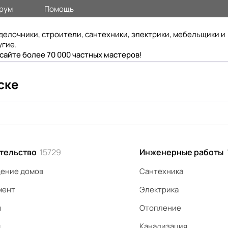
рум
Помощь
делочники, строители, сантехники, электрики, мебельщики и
угие.
 сайте более 70 000 частных мастеров
!
ске
тельство
15729
Инженерные работы
ение домов
Сантехника
мент
Электрика
ы
Отопление
я
Канализация