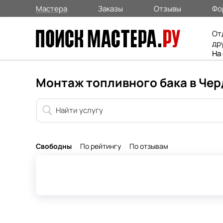
Мастера
Заказы
Отзывы
Фо
От
др
На
Монтаж топливного бака в Че
Свободны
По рейтингу
По отзывам