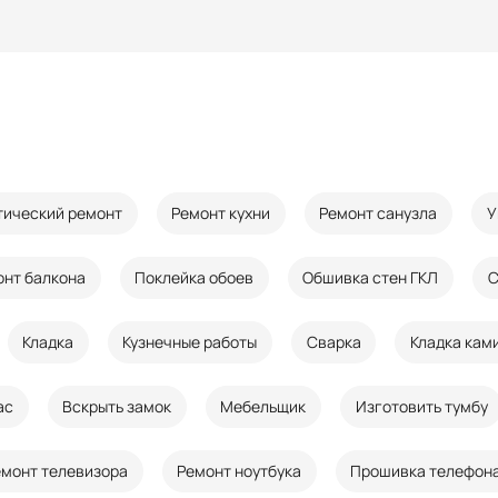
тический ремонт
Ремонт кухни
Ремонт санузла
У
онт балкона
Поклейка обоев
Обшивка стен ГКЛ
С
Кладка
Кузнечные работы
Сварка
Кладка кам
ас
Вскрыть замок
Мебельщик
Изготовить тумбу
емонт телевизора
Ремонт ноутбука
Прошивка телефон