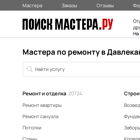
Мастера
Заказы
Отзывы
Фо
От
др
На
Мастера по ремонту в Давлека
Ремонт и отделка
20724
Строи
Ремонт квартиры
Возвед
Ремонт санузла
Фунда
Потолки
Забор
Стены
Кровл