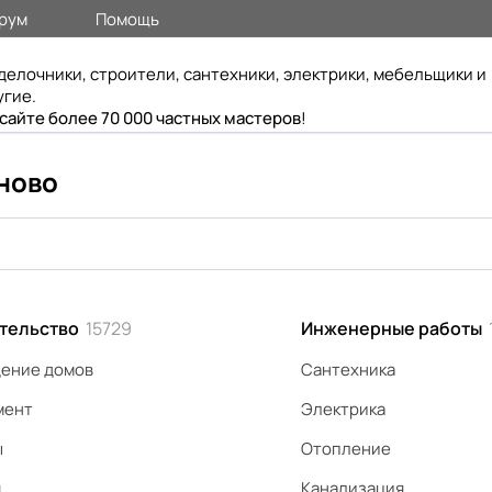
рум
Помощь
делочники, строители, сантехники, электрики, мебельщики и
угие.
 сайте более 70 000 частных мастеров
!
ново
тельство
15729
Инженерные работы
ение домов
Сантехника
мент
Электрика
ы
Отопление
я
Канализация