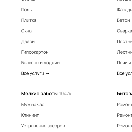
Полы
Фасад
Плитка
Бетон
Окна
Сварка
Двери
Плотн
Гипсокартон
Лестн
Балконы и лоджии
Печи и
Все услуги
->
Все ус
Мелкие работы
10474
Бытов
Муж на час
Ремонт
Клининг
Ремонт
Устранение засоров
Ремонт