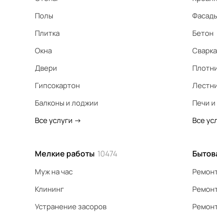
Полы
Фасад
Плитка
Бетон
Окна
Сварка
Двери
Плотн
Гипсокартон
Лестн
Балконы и лоджии
Печи и
Все услуги
->
Все ус
Мелкие работы
10474
Бытов
Муж на час
Ремонт
Клининг
Ремонт
Устранение засоров
Ремонт