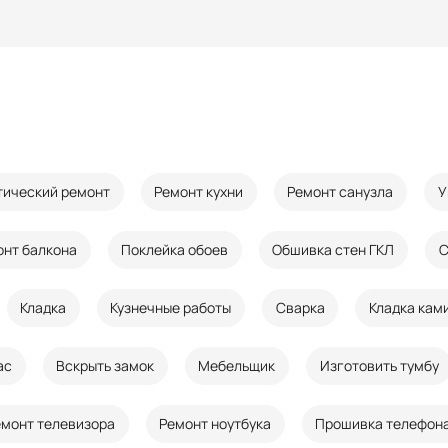
тический ремонт
Ремонт кухни
Ремонт санузла
У
онт балкона
Поклейка обоев
Обшивка стен ГКЛ
С
Кладка
Кузнечные работы
Сварка
Кладка кам
ас
Вскрыть замок
Мебельщик
Изготовить тумбу
емонт телевизора
Ремонт ноутбука
Прошивка телефон