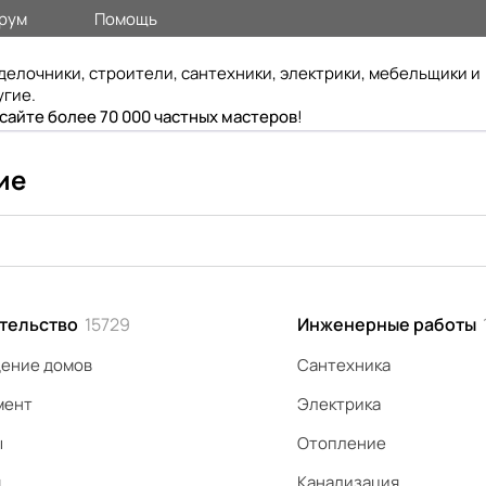
рум
Помощь
делочники, строители, сантехники, электрики, мебельщики и
угие.
 сайте более 70 000 частных мастеров
!
ие
тельство
15729
Инженерные работы
ение домов
Сантехника
мент
Электрика
ы
Отопление
я
Канализация