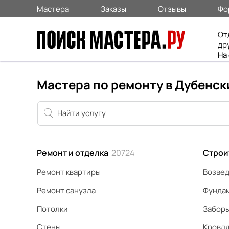
Мастера
Заказы
Отзывы
Фо
От
др
На
Мастера по ремонту в Дубенск
Ремонт и отделка
20724
Строи
Ремонт квартиры
Возвед
Ремонт санузла
Фунда
Потолки
Забор
Стены
Кровл