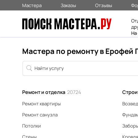
Мастера
Заказы
Отзывы
Фо
От
др
На
Мастера по ремонту в Ерофей 
Ремонт и отделка
20724
Строи
Ремонт квартиры
Возвед
Ремонт санузла
Фунда
Потолки
Забор
Стены
Кровл