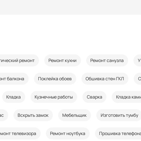
тический ремонт
Ремонт кухни
Ремонт санузла
У
онт балкона
Поклейка обоев
Обшивка стен ГКЛ
С
Кладка
Кузнечные работы
Сварка
Кладка кам
ас
Вскрыть замок
Мебельщик
Изготовить тумбу
емонт телевизора
Ремонт ноутбука
Прошивка телефон