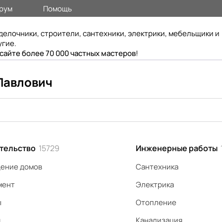
рум
Помощь
делочники, строители, сантехники, электрики, мебельщики и
угие.
 сайте более 70 000 частных мастеров
!
Павлович
тельство
15729
Инженерные работы
ение домов
Сантехника
мент
Электрика
ы
Отопление
я
Канализация