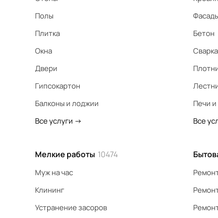
Полы
Фасад
Плитка
Бетон
Окна
Сварка
Двери
Плотн
Гипсокартон
Лестн
Балконы и лоджии
Печи и
Все услуги
->
Все ус
Мелкие работы
10474
Бытов
Муж на час
Ремонт
Клининг
Ремонт
Устранение засоров
Ремонт