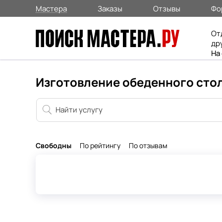
Мастера
Заказы
Отзывы
Фо
От
др
На
Изготовление обеденного стол
Свободны
По рейтингу
По отзывам