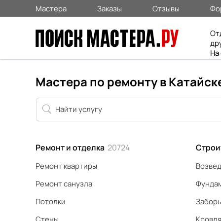
Мастера
Заказы
Отзывы
Фо
От
др
На
Мастера по ремонту в Катайск
Ремонт и отделка
20724
Строи
Ремонт квартиры
Возвед
Ремонт санузла
Фунда
Потолки
Забор
Стены
Кровл