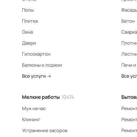
Полы
Фасад
Плитка
Бетон
Окна
Сварка
Двери
Плотн
Гипсокартон
Лестн
Балконы и лоджии
Печи и
Все услуги
->
Все ус
Мелкие работы
10474
Бытов
Муж на час
Ремонт
Клининг
Ремонт
Устранение засоров
Ремонт