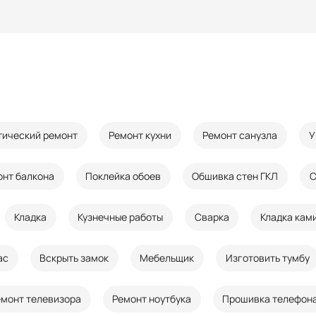
тический ремонт
Ремонт кухни
Ремонт санузла
У
онт балкона
Поклейка обоев
Обшивка стен ГКЛ
С
Кладка
Кузнечные работы
Сварка
Кладка кам
ас
Вскрыть замок
Мебельщик
Изготовить тумбу
емонт телевизора
Ремонт ноутбука
Прошивка телефон