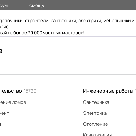
рум
Помощь
делочники, строители, сантехники, электрики, мебельщики и
угие.
 сайте более 70 000 частных мастеров
!
е
тельство
15729
Инженерные работы
ение домов
Сантехника
мент
Электрика
ы
Отопление
я
Канализация