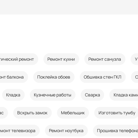
тический ремонт
Ремонт кухни
Ремонт санузла
У
онт балкона
Поклейка обоев
Обшивка стен ГКЛ
С
Кладка
Кузнечные работы
Сварка
Кладка кам
ас
Вскрыть замок
Мебельщик
Изготовить тумбу
емонт телевизора
Ремонт ноутбука
Прошивка телефон