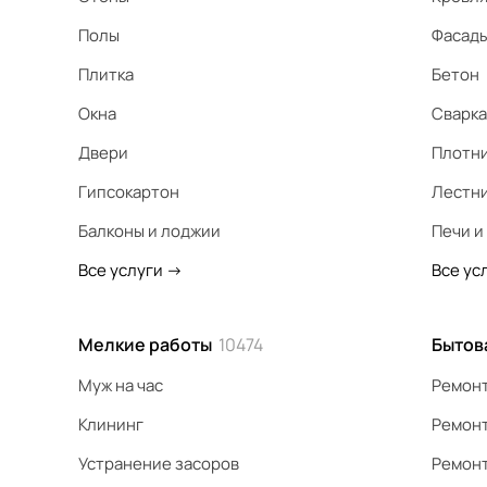
Полы
Фасад
Плитка
Бетон
Окна
Сварка
Двери
Плотн
Гипсокартон
Лестн
Балконы и лоджии
Печи и
Все услуги
->
Все ус
Мелкие работы
10474
Бытов
Муж на час
Ремонт
Клининг
Ремонт
Устранение засоров
Ремонт