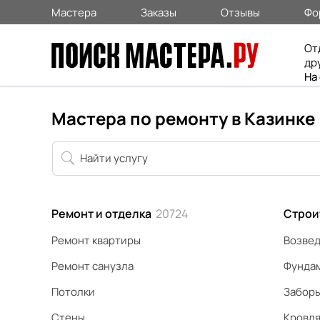
Мастера
Заказы
Отзывы
Фо
От
др
На
Мастера по ремонту в Казинке
Ремонт и отделка
20724
Строи
Ремонт квартиры
Возвед
Ремонт санузла
Фунда
Потолки
Забор
Стены
Кровл