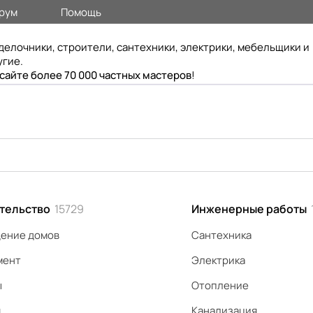
рум
Помощь
делочники, строители, сантехники, электрики, мебельщики и
угие.
 сайте более 70 000 частных мастеров
!
тельство
15729
Инженерные работы
ение домов
Сантехника
мент
Электрика
ы
Отопление
я
Канализация