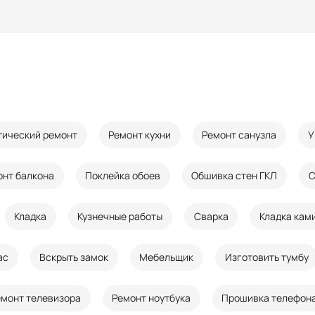
тический ремонт
Ремонт кухни
Ремонт санузла
У
онт балкона
Поклейка обоев
Обшивка стен ГКЛ
С
Кладка
Кузнечные работы
Сварка
Кладка кам
ас
Вскрыть замок
Мебельщик
Изготовить тумбу
емонт телевизора
Ремонт ноутбука
Прошивка телефон