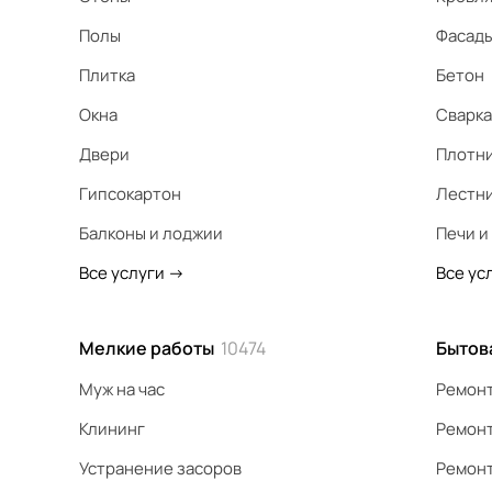
Полы
Фасад
Плитка
Бетон
Окна
Сварка
Двери
Плотн
Гипсокартон
Лестн
Балконы и лоджии
Печи и
Все услуги
->
Все ус
Мелкие работы
10474
Бытов
Муж на час
Ремонт
Клининг
Ремонт
Устранение засоров
Ремонт