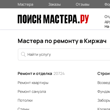
Мастера
Заказы
Отзывы
Фо
От
др
На
Мастера по ремонту в Киржач
Ремонт и отделка
20724
Строи
Ремонт квартиры
Возвед
Ремонт санузла
Фунда
Потолки
Забор
Стены
Кровл