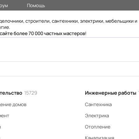
рум
Помощь
делочники, строители, сантехники, электрики, мебельщики и
угие.
 сайте более 70 000 частных мастеров
!
тельство
15729
Инженерные работы
ение домов
Сантехника
мент
Электрика
ы
Отопление
я
Канализация