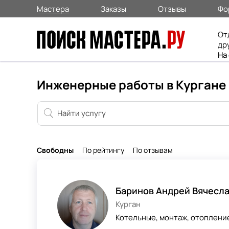
Мастера
Заказы
Отзывы
Фо
От
др
На
Инженерные работы в Кургане
Свободны
По рейтингу
По отзывам
Баринов Андрей Вячесл
Курган
Котельные, монтаж, отоплени