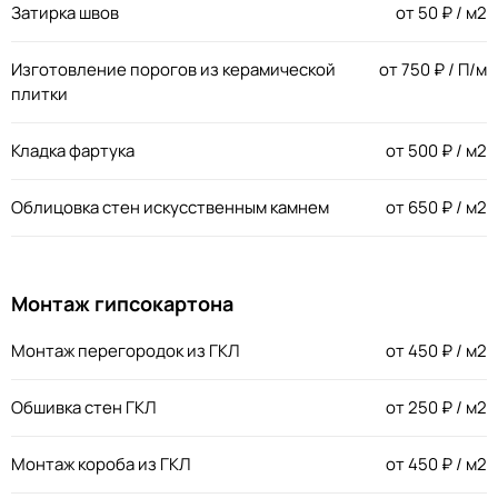
Затирка швов
от
50
₽ / м2
Изготовление порогов из керамической
от
750
₽ / П/м
плитки
Кладка фартука
от
500
₽ / м2
Облицовка стен искусственным камнем
от
650
₽ / м2
Монтаж гипсокартона
Монтаж перегородок из ГКЛ
от
450
₽ / м2
Обшивка стен ГКЛ
от
250
₽ / м2
Монтаж короба из ГКЛ
от
450
₽ / м2