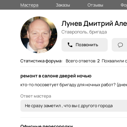
Мастера
Заказы
Отзывы
Фо
Лунев Дмитрий Ал
Ставрополь,
бригада
Позвонить
Статистика форума:
Всего ответов:
2
Похвалили о
ремонт в салоне дверей ночью
кто-то посоветует бригаду для ночных работ? (дн
Ответ мастера
Не сразу заметил , что вы с другого города
Офисные перегородки