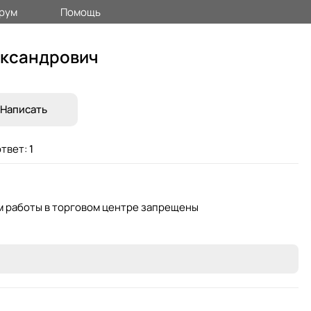
рум
Помощь
ександрович
Написать
твет:
1
ем работы в торговом центре запрещены