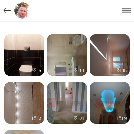
5
10
15
3
21
9