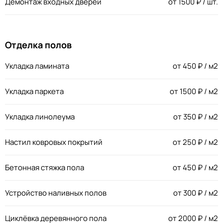
Демонтаж входных дверей
от
1500
₽ / шт.
Отделка полов
Укладка ламината
от
450
₽ / м2
Укладка паркета
от
1500
₽ / м2
Укладка линолеума
от
350
₽ / м2
Настил ковровых покрытий
от
250
₽ / м2
Бетонная стяжка пола
от
450
₽ / м2
Устройство наливных полов
от
300
₽ / м2
Циклёвка деревянного пола
от
2000
₽ / м2