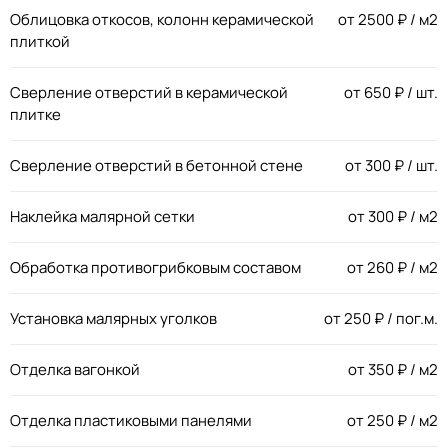
Облицовка откосов, колонн керамической
от
2500
₽ / м2
плиткой
Сверление отверстий в керамической
от
650
₽ / шт.
плитке
Сверление отверстий в бетонной стене
от
300
₽ / шт.
Наклейка малярной сетки
от
300
₽ / м2
Обработка противогрибковым составом
от
260
₽ / м2
Установка малярных уголков
от
250
₽ / пог.м.
Отделка вагонкой
от
350
₽ / м2
Отделка пластиковыми панелями
от
250
₽ / м2