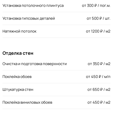
Установка потолочного плинтуса
от
300
₽ / пог.м.
Установка гипсовых деталей
от
500
₽ / шт.
Натяжной потолок
от
1200
₽ / м2
Отделка стен
Очистка и подготовка поверхности
от
350
₽ / м2
Поклейка обоев
от
450
₽ / м/п
Штукатурка стен
от
650
₽ / м2
Поклейка виниловых обоев
от
450
₽ / м2