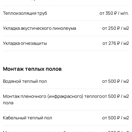
Теплоизоляция труб
от
350
₽ / м/п.
Укладка акустического линолеума
от
250
₽ / м2
Укладка огнезащиты
от
276
₽ / м2
Монтаж теплых полов
Водяной теплый пол
от
500
₽ / м2
Монтаж пленочного (инфракрасного) теплого
от
500
₽ / м2
пола
Кабельный теплый пол
от
500
₽ / м2