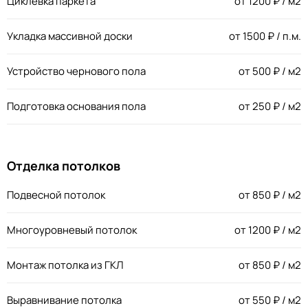
Циклевка паркета
от
1200
₽ / м2
Укладка массивной доски
от
1500
₽ / п.м.
Устройство чернового пола
от
500
₽ / м2
Подготовка основания пола
от
250
₽ / м2
Отделка потолков
Подвесной потолок
от
850
₽ / м2
Многоуровневый потолок
от
1200
₽ / м2
Монтаж потолка из ГКЛ
от
850
₽ / м2
Выравнивание потолка
от
550
₽ / м2