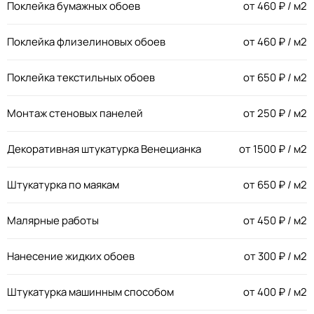
Поклейка бумажных обоев
от
460
₽ / м2
Поклейка флизелиновых обоев
от
460
₽ / м2
Поклейка текстильных обоев
от
650
₽ / м2
Монтаж стеновых панелей
от
250
₽ / м2
Декоративная штукатурка Венецианка
от
1500
₽ / м2
Штукатурка по маякам
от
650
₽ / м2
Малярные работы
от
450
₽ / м2
Нанесение жидких обоев
от
300
₽ / м2
Штукатурка машинным способом
от
400
₽ / м2