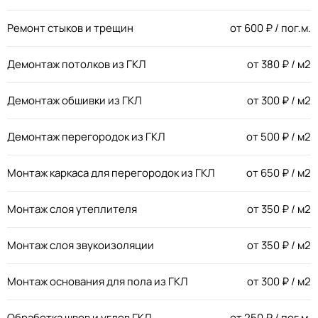
Ремонт стыков и трещин
от
600
₽ / пог.м.
Демонтаж потолков из ГКЛ
от
380
₽ / м2
Демонтаж обшивки из ГКЛ
от
300
₽ / м2
Демонтаж перегородок из ГКЛ
от
500
₽ / м2
Монтаж каркаса для перегородок из ГКЛ
от
650
₽ / м2
Монтаж слоя утеплителя
от
350
₽ / м2
Монтаж слоя звукоизоляции
от
350
₽ / м2
Монтаж основания для пола из ГКЛ
от
300
₽ / м2
Обработка швов и углов ГКЛ
от
250
₽ / пог.м.