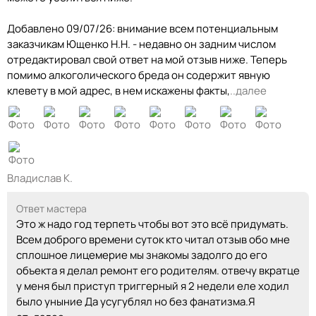
Добавлено 09/07/26: внимание всем потенциальным
заказчикам Ющенко Н.Н. - недавно он задним числом
отредактировал свой ответ на мой отзыв ниже. Теперь
помимо алкоголического бреда он содержит явную
клевету в мой адрес, в нем искажены факты,
..далее
Владислав К.
Ответ мастера
Это ж надо год терпеть чтобы вот это всё придумать.
Всем доброго времени суток кто читал отзыв обо мне
сплошное лицемерие мы знакомы задолго до его
объекта я делал ремонт его родителям. отвечу вкратце
у меня был приступ триггерный я 2 недели еле ходил
было уныние Да усугублял но без фанатизма.Я