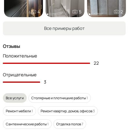
4
5
2
Все примеры работ
Отзывы
Положительные
22
Отрицательные
3
Все услуги
Столярные и плотницкие работы
1
Ремонт мебели
1
Ремонт квартир, домов, офисов
3
Сантехнические работы
1
Отделка полов
7