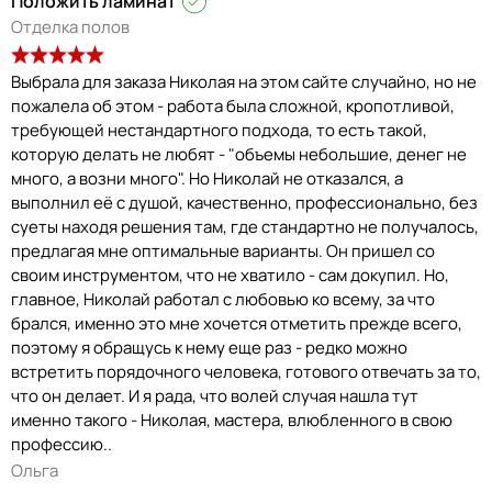
Положить ламинат
Отделка полов
Выбрала для заказа Николая на этом сайте случайно, но не
пожалела об этом - работа была сложной, кропотливой,
требующей нестандартного подхода, то есть такой,
которую делать не любят - "объемы небольшие, денег не
много, а возни много". Но Николай не отказался, а
выполнил её с душой, качественно, профессионально, без
суеты находя решения там, где стандартно не получалось,
предлагая мне оптимальные варианты. Он пришел со
своим инструментом, что не хватило - сам докупил. Но,
главное, Николай работал с любовью ко всему, за что
брался, именно это мне хочется отметить прежде всего,
поэтому я обращусь к нему еще раз - редко можно
встретить порядочного человека, готового отвечать за то,
что он делает. И я рада, что волей случая нашла тут
именно такого - Николая, мастера, влюбленного в свою
профессию..
Ольга