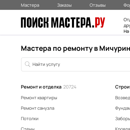
Мастера
Заказы
Отзывы
Фо
От
др
На
Мастера по ремонту в Мичури
Ремонт и отделка
20724
Строи
Ремонт квартиры
Возвед
Ремонт санузла
Фунда
Потолки
Забор
Стены
Кровл