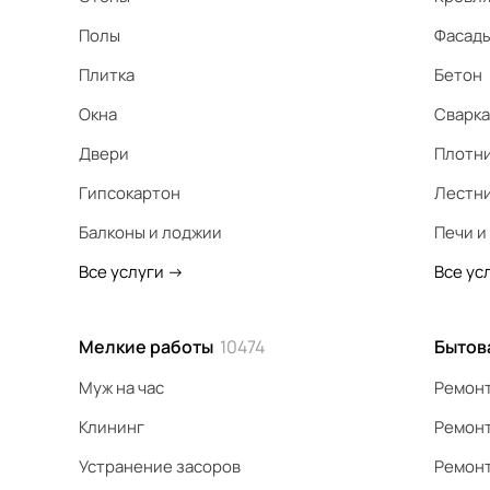
Полы
Фасад
Плитка
Бетон
Окна
Сварка
Двери
Плотн
Гипсокартон
Лестн
Балконы и лоджии
Печи и
Все услуги
->
Все ус
Мелкие работы
10474
Бытов
Муж на час
Ремонт
Клининг
Ремонт
Устранение засоров
Ремонт