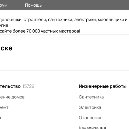
рум
Помощь
делочники, строители, сантехники, электрики, мебельщики и
угие.
 сайте более 70 000 частных мастеров
!
нске
тельство
15729
Инженерные работы
ение домов
Сантехника
мент
Электрика
ы
Отопление
я
Канализация