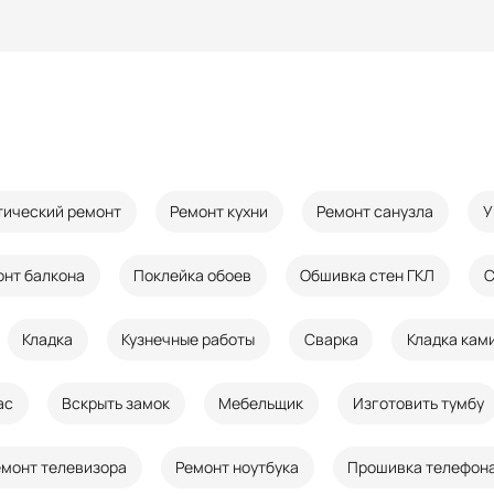
тический ремонт
Ремонт кухни
Ремонт санузла
У
онт балкона
Поклейка обоев
Обшивка стен ГКЛ
С
Кладка
Кузнечные работы
Сварка
Кладка кам
ас
Вскрыть замок
Мебельщик
Изготовить тумбу
емонт телевизора
Ремонт ноутбука
Прошивка телефон