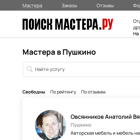
Мастера
Заказы
Отзывы
Фо
От
др
На
Мастера в Пушкино
Свободны
По рейтингу
По отзывам
Овсянников Анатолий В
Пушкино
Авторская мебель и мебель на