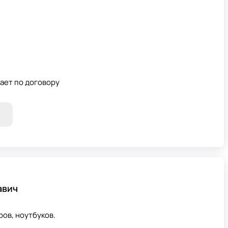
ает по договору
авич
ов, ноутбуков.