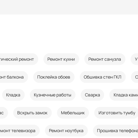
тический ремонт
Ремонт кухни
Ремонт санузла
У
онт балкона
Поклейка обоев
Обшивка стен ГКЛ
С
Кладка
Кузнечные работы
Сварка
Кладка кам
ас
Вскрыть замок
Мебельщик
Изготовить тумбу
емонт телевизора
Ремонт ноутбука
Прошивка телефон