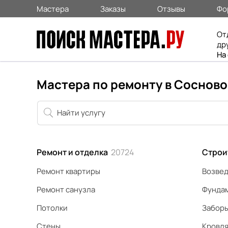
Мастера
Заказы
Отзывы
Фо
От
др
На
Мастера по ремонту в Соснов
Ремонт и отделка
20724
Строи
Ремонт квартиры
Возвед
Ремонт санузла
Фунда
Потолки
Забор
Стены
Кровл