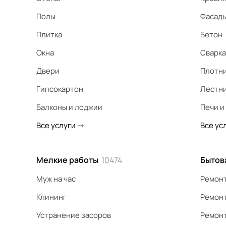
Полы
Фасад
Плитка
Бетон
Окна
Сварка
Двери
Плотн
Гипсокартон
Лестн
Балконы и лоджии
Печи и
Все услуги
->
Все ус
Мелкие работы
10474
Бытов
Муж на час
Ремонт
Клининг
Ремонт
Устранение засоров
Ремонт