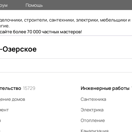
рум
Помощь
делочники, строители, сантехники, электрики, мебельщики и
угие.
 сайте более 70 000 частных мастеров
!
о-Озерское
тельство
15729
Инженерные работы
ение домов
Сантехника
мент
Электрика
ы
Отопление
я
Канализация