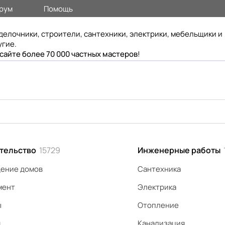
рум
Помощь
делочники, строители, сантехники, электрики, мебельщики и
угие.
 сайте более 70 000 частных мастеров
!
тельство
15729
Инженерные работы
ение домов
Сантехника
мент
Электрика
ы
Отопление
я
Канализация