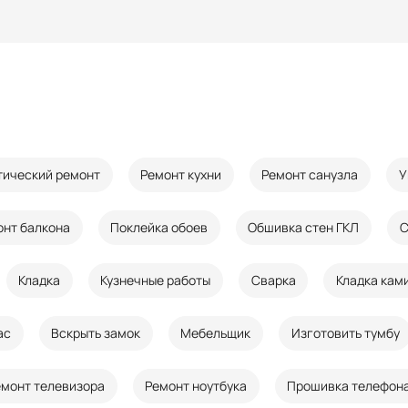
тический ремонт
Ремонт кухни
Ремонт санузла
У
онт балкона
Поклейка обоев
Обшивка стен ГКЛ
С
Кладка
Кузнечные работы
Сварка
Кладка кам
ас
Вскрыть замок
Мебельщик
Изготовить тумбу
емонт телевизора
Ремонт ноутбука
Прошивка телефон