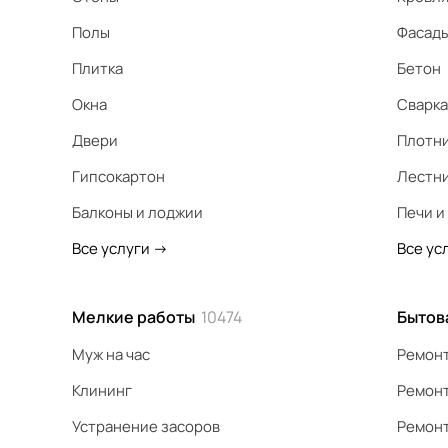
Полы
Фасад
Плитка
Бетон
Окна
Сварка
Двери
Плотн
Гипсокартон
Лестн
Балконы и лоджии
Печи и
Все услуги
->
Все ус
Мелкие работы
10474
Бытов
Муж на час
Ремонт
Клининг
Ремонт
Устранение засоров
Ремонт