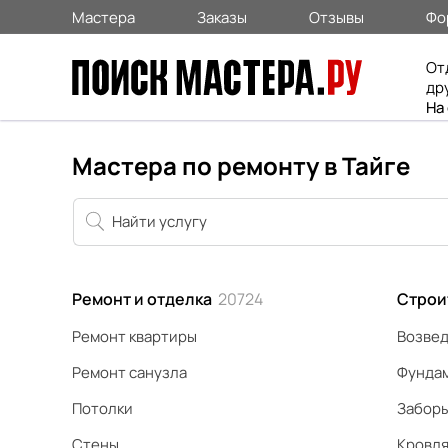
Мастера
Заказы
Отзывы
Фо
От
др
На
Мастера по ремонту в Тайге
Ремонт и отделка
20724
Строи
Ремонт квартиры
Возвед
Ремонт санузла
Фунда
Потолки
Забор
Стены
Кровл