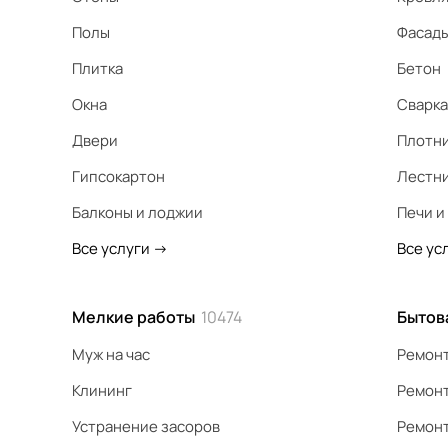
Полы
Фасад
Плитка
Бетон
Окна
Сварка
Двери
Плотн
Гипсокартон
Лестн
Балконы и лоджии
Печи и
Все услуги
->
Все ус
Мелкие работы
10474
Бытов
Муж на час
Ремонт
Клининг
Ремонт
Устранение засоров
Ремонт