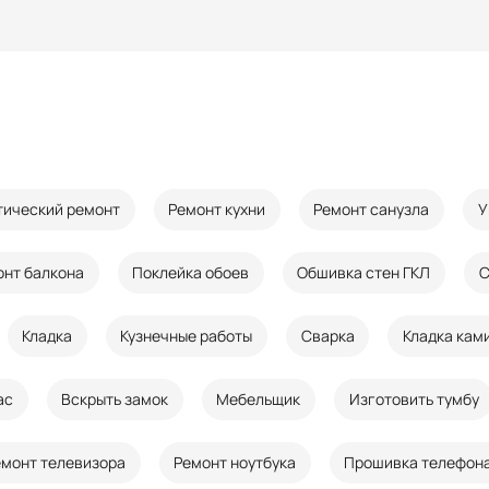
тический ремонт
Ремонт кухни
Ремонт санузла
У
онт балкона
Поклейка обоев
Обшивка стен ГКЛ
С
Кладка
Кузнечные работы
Сварка
Кладка кам
ас
Вскрыть замок
Мебельщик
Изготовить тумбу
емонт телевизора
Ремонт ноутбука
Прошивка телефон