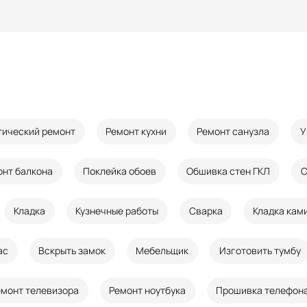
тический ремонт
Ремонт кухни
Ремонт санузла
У
онт балкона
Поклейка обоев
Обшивка стен ГКЛ
С
Кладка
Кузнечные работы
Сварка
Кладка кам
ас
Вскрыть замок
Мебельщик
Изготовить тумбу
емонт телевизора
Ремонт ноутбука
Прошивка телефон