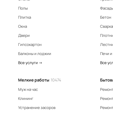
Полы
Фасад
Плитка
Бетон
Окна
Сварка
Двери
Плотн
Гипсокартон
Лестн
Балконы и лоджии
Печи и
Все услуги
->
Все ус
Мелкие работы
10474
Бытов
Муж на час
Ремонт
Клининг
Ремонт
Устранение засоров
Ремонт