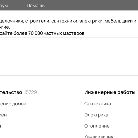
рум
Помощь
делочники, строители, сантехники, электрики, мебельщики и
угие.
 сайте более 70 000 частных мастеров
!
тельство
15729
Инженерные работы
ение домов
Сантехника
мент
Электрика
ы
Отопление
я
Канализация