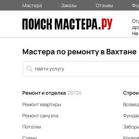
Мастера
Заказы
Отзывы
Фо
От
др
На
Мастера по ремонту в Вахтане
Ремонт и отделка
20724
Строи
Ремонт квартиры
Возвед
Ремонт санузла
Фунда
Потолки
Забор
Стены
Кровл