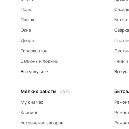
Полы
Фасад
Плитка
Бетон
Окна
Сварка
Двери
Плотн
Гипсокартон
Лестн
Балконы и лоджии
Печи и
Все услуги
->
Все ус
Мелкие работы
10474
Бытов
Муж на час
Ремонт
Клининг
Ремонт
Устранение засоров
Ремонт