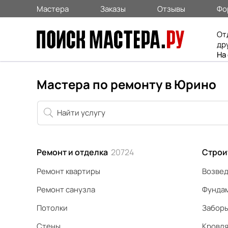
Мастера
Заказы
Отзывы
Фо
От
др
На
Мастера по ремонту в Юрино
Ремонт и отделка
20724
Строи
Ремонт квартиры
Возвед
Ремонт санузла
Фунда
Потолки
Забор
Стены
Кровл