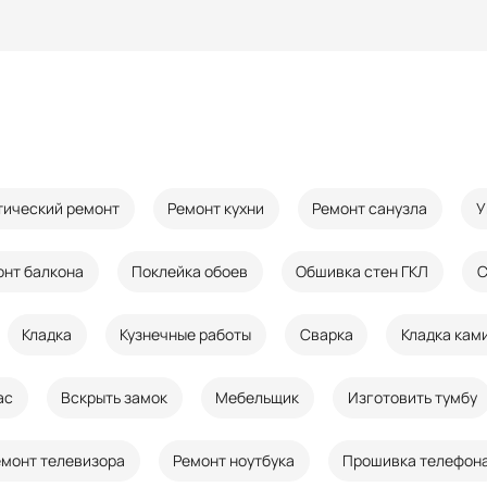
тический ремонт
Ремонт кухни
Ремонт санузла
У
онт балкона
Поклейка обоев
Обшивка стен ГКЛ
С
Кладка
Кузнечные работы
Сварка
Кладка кам
ас
Вскрыть замок
Мебельщик
Изготовить тумбу
емонт телевизора
Ремонт ноутбука
Прошивка телефон