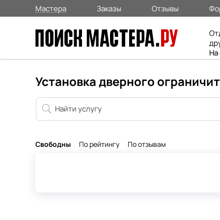
Мастера
Заказы
Отзывы
Фо
От
др
На
Установка дверного ограничит
Свободны
По рейтингу
По отзывам