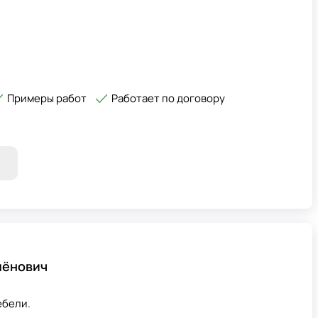
Примеры работ
Работает по договору
мёнович
ебели.