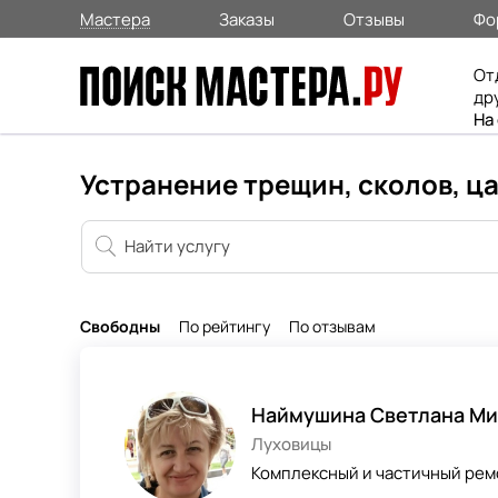
Мастера
Заказы
Отзывы
Фо
От
др
На
Устранение трещин, сколов, ц
Свободны
По рейтингу
По отзывам
Наймушина Светлана Ми
Луховицы
Комплексный и частичный ре