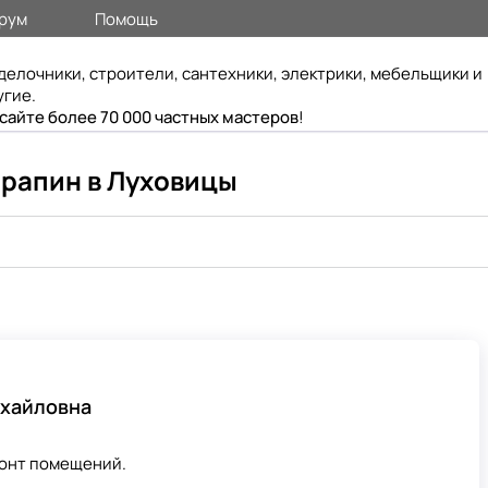
рум
Помощь
делочники, строители, сантехники, электрики, мебельщики и
угие.
 сайте более 70 000 частных мастеров
!
арапин в Луховицы
хайловна
монт помещений.