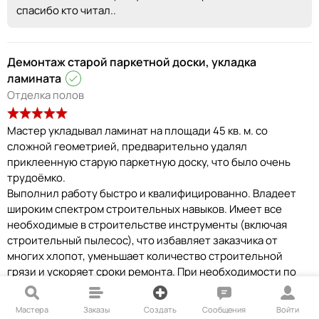
спасибо кто читал..
Демонтаж старой паркетной доски, укладка
ламината
Отделка полов
Мастер укладывал ламинат на площади 45 кв. м. со
сложной геометрией, предварительно удалял
приклеенную старую паркетную доску, что было очень
трудоёмко.
Выполнил работу быстро и квалифицированно. Владеет
широким спектром строительных навыков. Имеет все
необходимые в строительстве инструменты (включая
строительный пылесос), что избавляет заказчика от
многих хлопот, уменьшает количество строительной
грязи и ускоряет сроки ремонта. При необходимости по
просьбе заказчика сам покупал расходные и
дополнительные стройматериалы, внимательно подбирая
Мастера
Заказы
Создать
Сообщения
Войти
цвета (порожки, герметик и т. п. ). Держал заказчика в