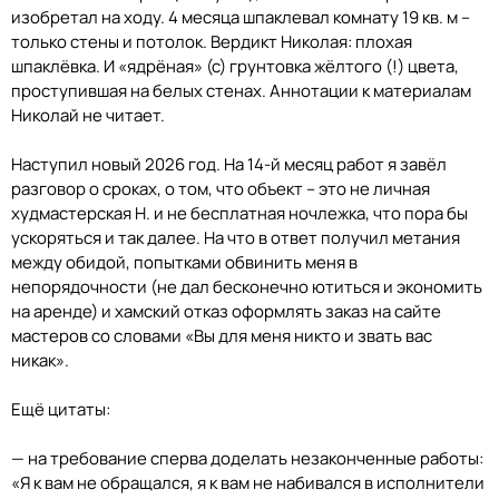
изобретал на ходу. 4 месяца шпаклевал комнату 19 кв. м –
только стены и потолок. Вердикт Николая: плохая
шпаклёвка. И «ядрёная» (с) грунтовка жёлтого (!) цвета,
проступившая на белых стенах. Аннотации к материалам
Николай не читает.
Наступил новый 2026 год. На 14-й месяц работ я завёл
разговор о сроках, о том, что объект – это не личная
худмастерская Н. и не бесплатная ночлежка, что пора бы
ускоряться и так далее. На что в ответ получил метания
между обидой, попытками обвинить меня в
непорядочности (не дал бесконечно ютиться и экономить
на аренде) и хамский отказ оформлять заказ на сайте
мастеров со словами «Вы для меня никто и звать вас
никак».
Ещё цитаты:
— на требование сперва доделать незаконченные работы:
«Я к вам не обращался, я к вам не набивался в исполнители