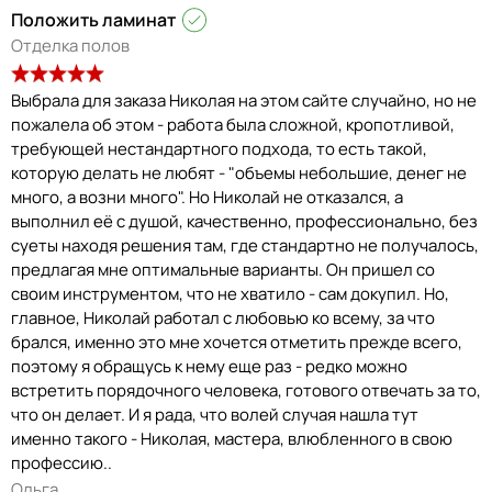
Положить ламинат
Отделка полов
Выбрала для заказа Николая на этом сайте случайно, но не
пожалела об этом - работа была сложной, кропотливой,
требующей нестандартного подхода, то есть такой,
которую делать не любят - "объемы небольшие, денег не
много, а возни много". Но Николай не отказался, а
выполнил её с душой, качественно, профессионально, без
суеты находя решения там, где стандартно не получалось,
предлагая мне оптимальные варианты. Он пришел со
своим инструментом, что не хватило - сам докупил. Но,
главное, Николай работал с любовью ко всему, за что
брался, именно это мне хочется отметить прежде всего,
поэтому я обращусь к нему еще раз - редко можно
встретить порядочного человека, готового отвечать за то,
что он делает. И я рада, что волей случая нашла тут
именно такого - Николая, мастера, влюбленного в свою
профессию..
Ольга