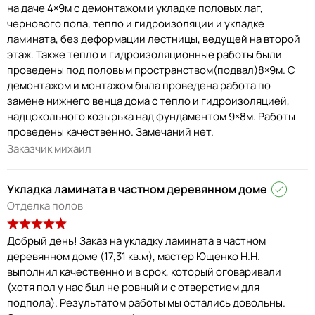
на даче 4×9м с демонтажом и укладке половых лаг,
чернового пола, тепло и гидроизоляции и укладке
ламината, без деформации лестницы, ведущей на второй
этаж. Также тепло и гидроизоляционные работы были
проведены под половым пространством(подвал)8×9м. С
демонтажом и монтажом была проведена работа по
замене нижнего венца дома с тепло и гидроизоляцией,
надцокольного козырька над фундаментом 9×8м. Работы
проведены качественно. Замечаний нет.
Заказчик михаил
Укладка ламината в частном деревянном доме
Отделка полов
Добрый день! Заказ на укладку ламината в частном
деревянном доме (17,31 кв.м), мастер Ющенко Н.Н.
выполнил качественно и в срок, который оговаривали
(хотя пол у нас был не ровный и с отверстием для
подпола). Результатом работы мы остались довольны.