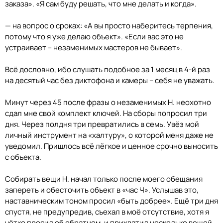
заказа». «Я сам буду решать, что мне делать и когда».
— на вопрос о сроках: «А вы просто наберитесь терпения,
потому что я уже делаю объект». «Если вас это не
устраивает – незаменимых мастеров не бывает».
Всё дословно, ибо слушать подобное за 1 месяц в 4-й раз
на десятый час без диктофона и камеры – себя не уважать.
Минут через 45 после фразы о незаменимых Н. неохотно
сдал мне свой комплект ключей. На сборы попросил три
дня. Через полдня три превратились в семь. Увёз мой
личный инструмент на «халтуру», о которой меня даже не
уведомил. Пришлось всё лёгкое и ценное срочно выносить
с объекта.
Собирать вещи Н. начал только после моего обещания
запереть и обесточить объект в «час Ч». Услышав это,
наставническим тоном просил «быть добрее». Ещё три дня
спустя, не предупредив, съехал в моё отсутствие, хотя я
чётко просил об обратном, и прихватил несколько вещей,