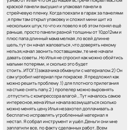
узнаю от Ильи что он до нашей встречи покрыл маслом
краской панели высушил и упаковал панели в
стрейчевую пленку. Когда поехали в гараж за панелями
,я прям там открыл упаковку и сложил мини щит из
нескольких штук,то что их повело я об этом понял ещё
раньше, просто панели разной толщины от 10до12мм и
плюс папа длинный мама мелкая ,по всей длинне
щель,тут он начал жаловаться ,что доверять некому
нельзя,начал звонить поставщикам ,те мне начали
давать советы..Но Илья не спросил как можно обойтись
малыми потерями, и сколько это будет
стоить..ИТОГ.1)заказчика обманули с материалом.2) Он
сам угробил материал при покраске .Я предложил как
можно решить проблему .1) для плотного прилегания
на стыке снять папу.2 ) пропелер можно выровнять
,отпустить с компрессора влагой ,.Тут началось самое
интересное,жена Ильи начала возмущаться сколько
можно менять цену.Илья незахотел доплачивать.а
бесплатно исправлять угробленный материал я
нестал. Я собрал инструмент и ушёл.Деньги они мне
заплатили все, по факту сделанных работ..Всем