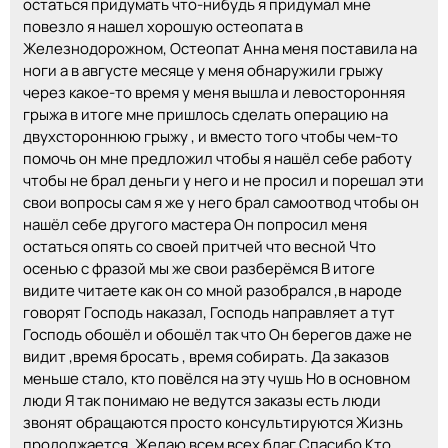
остаться придумать что-нибудь я придумал мне
повезло я нашел хорошую остеопата в
Железнодорожном, Остеопат Анна меня поставила на
ноги а в августе месяце у меня обнаружили грыжу
через какое-то время у меня вышла и левосторонняя
грыжа в итоге мне пришлось сделать операцию на
двухстороннюю грыжу , и вместо того чтобы чем-то
помочь он мне предложил чтобы я нашёл себе работу
чтобы не брал деньги у него и не просил и порешал эти
свои вопросы сам я же у него брал самоотвод чтобы он
нашёл себе другого мастера Он попросил меня
остаться опять со своей притчей что весной Что
осенью с фразой мы же свои разберёмся В итоге
видите читаете как он со мной разобрался ,в народе
говорят Господь наказал, Господь направляет а тут
Господь обошёл и обошёл так что Он берегов даже не
видит ,время бросать , время собирать. Да заказов
меньше стало, кто повёлся на эту чушь Но в основном
люди Я так понимаю не ведутся заказы есть люди
звонят обращаются просто консультируются Жизнь
продолжается. Желаю всем всех благ Спасибо Кто