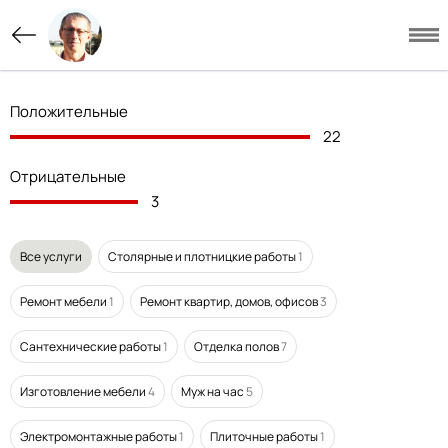
Положительные
22
Отрицательные
3
Все услуги
Столярные и плотницкие работы
1
Ремонт мебели
1
Ремонт квартир, домов, офисов
3
Сантехнические работы
1
Отделка полов
7
Изготовление мебели
4
Муж на час
5
Электромонтажные работы
1
Плиточные работы
1