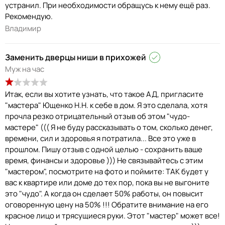
устранил. При необходимости обращусь к нему ещё раз.
Рекомендую.
Владимир
Заменить дверцы ниши в прихожей
Муж на час
Итак, если вы хотите узнать, что такое АД, пригласите
"мастера" Ющенко Н.Н. к себе в дом. Я это сделала, хотя
прочла резко отрицательный отзыв об этом "чудо-
мастере" ((( Я не буду рассказывать о том, сколько денег,
времени, сил и здоровья я потратила... Все это уже в
прошлом. Пишу отзыв с одной целью - сохранить ваше
время, финансы и здоровье ))) Не связывайтесь с этим
"мастером", посмотрите на фото и поймите: ТАК будет у
вас к квартире или доме до тех пор, пока вы не выгоните
это "чудо". А когда он сделает 50% работы, он повысит
оговоренную цену на 50% !!! Обратите внимание на его
красное лицо и трясущиеся руки. Этот "мастер" может все!