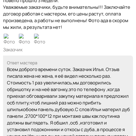
повело прошло 3 недели.
Уважаемые заказчики, будьте внимательны!!! Заключайте
договор работая с мастером, его цены растут, оплата
произведена, а работы не выполнены! Фото ада в скором
мы жили, а результата нет!
Заказчик
Ответ мастера
Всем доброго времени суток. Заказчик Илья. Отзыв
писала жена не жена, я её видел несколько раз.
Стоимость 1 раз увеличилась,мы договорились
обришотку и на неё вагонку,это по телефону ,когда
приехал обговаривали закупку материала я предложил
осб плиту,чтоб лишний раз можно прибить
шпилькобоем панель дубовую.С слов Ильи материл дуб
панели ,2700*100*12 при монтаже швы как поутинка
должны выглядеть. Я обшил ,осб ,изготовил и
установил подоконники и откосы с дуба.,в процессе я