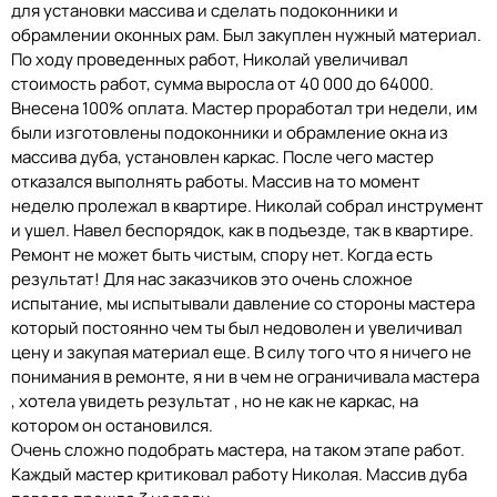
для установки массива и сделать подоконники и
обрамлении оконных рам. Был закуплен нужный материал.
По ходу проведенных работ, Николай увеличивал
стоимость работ, сумма выросла от 40 000 до 64000.
Внесена 100% оплата. Мастер проработал три недели, им
были изготовлены подоконники и обрамление окна из
массива дуба, установлен каркас. После чего мастер
отказался выполнять работы. Массив на то момент
неделю пролежал в квартире. Николай собрал инструмент
и ушел. Навел беспорядок, как в подъезде, так в квартире.
Ремонт не может быть чистым, спору нет. Когда есть
результат! Для нас заказчиков это очень сложное
испытание, мы испытывали давление со стороны мастера
который постоянно чем ты был недоволен и увеличивал
цену и закупая материал еще. В силу того что я ничего не
понимания в ремонте, я ни в чем не ограничивала мастера
, хотела увидеть результат , но не как не каркас, на
котором он остановился.
Очень сложно подобрать мастера, на таком этапе работ.
Каждый мастер критиковал работу Николая. Массив дуба