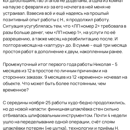
когда большинство этапов не доделаны, а одна из комнат
на паузе с февраля из-за его ночлега в ней меня не
устраивал. Взвесив всё и ещё надеясь на прошлый
позитивный опыт работы с Н., я продолжил работу.
Ситуация усугублялась тем, что «ЛП номер 2» требовала в
разы больше денег, чем «ЛП номер 1», на услуги по её
разрешению, а также месяц на реабилитацию после. И
полтора месяца на «халтуру» до. В сумме – ещё три месяца
простоя работ в дополнение к двум, накопленным ранее.
Промежуточный итог первого года работы Николая – 5
месяцев из 12 в простое по личным причинам и на
сторонних заказах. 9 месяцев из 12 «временно» ночевал на
объекте. Что может быть более постоянным, чем
временное?
С середины ноября-25 работы худо-бедно продолжились,
но до новой напасти: финишная шпаклёвка стен сильно
отбивалась шлифовальным инструментом. Почти 4 недели
ушло на переделывание одной операции, счёт слоям
шпаклёвки потерян (не шутка), технологии и приёмы Н.