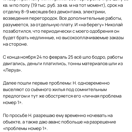
кв. м по полу (19 тыс. руб. за кв. м на тот момент), срок на
отделку 8–9 месяцев без демонтажа, электрики,
возведения перегородок. Все дополнительные работы,
разумеется, за отдельную плату. И «на берегу» Николай
позаботился, что периодически с моего одобрения он
будет брать недлинные, но высокооплачиваемые заказы
на стороне.
С конца ноября 24 по февраль 25 всё шло бодро, работы
двигались, деньги платились, тонны материалов шли из
«Леруа».
Далее пошли первые проблемы: Н. одновременно
выселяют со съёмного жилья под сомнительным
предлогом и тут же обостряется его «личная проблема
номер 1».
По просьбе Н. разрешаю ему временно ночевать на
объекте, а также даю аванс побольше на разрешение
«проблемы номер 1».