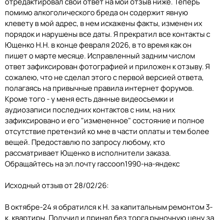
отредактировал свой ответ на мой отзыв ниже. Теперь
помимо алкоголического бреда он содержит явную
клевету в мой адрес, в нем искажены факты, изменен их
порядок и нарушены все даты. Я прекратил все контакты с
Ющенко Н.Н. в конце февраля 2026, в то время как он
пишет о марте месяце. Исправленный задним числом
ответ зафиксирован фотографией и приложен к отзыву. Я
сожалею, что не сделал этого с первой версией ответа,
полагаясь на привычные правила интернет форумов.
Кроме того - у меня есть данные видеосъемки и
аудиозаписи последних контактов с ним, на них
зафиксировано и его "измененное" состояние и полное
отсутствие претензий ко мне в части оплаты и тем более
вещей. Предоставлю по запросу любому, кто
рассматривает Ющенко в исполнители заказа.
Обращайтесь на эл.почту raccoon1990-на-яндекс
Исходный отзыв от 28/02/26:
В октябре-24 я обратился к Н. за капитальным ремонтом 3-
к. квартиры. Получил и принял без торга рыночную цену за