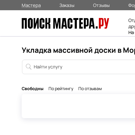
Мастера
Заказы
Отзывы
Фо
От
др
На
Укладка массивной доски в М
Свободны
По рейтингу
По отзывам