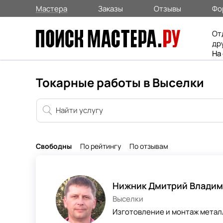
Мастера
Заказы
Отзывы
Фо
От
др
На
Токарные работы в Выселки
Свободны
По рейтингу
По отзывам
Нижник Дмитрий Влади
Выселки
Изготовление и монтаж метал