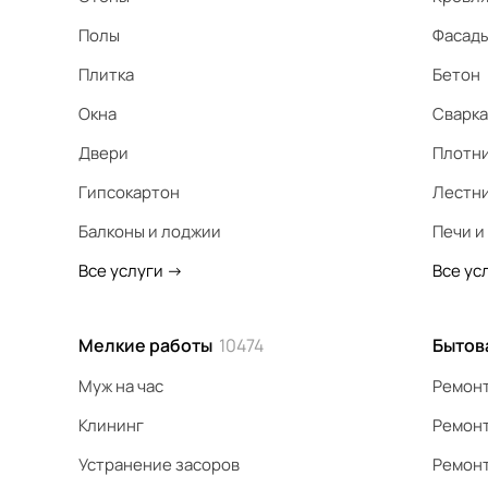
Полы
Фасад
Плитка
Бетон
Окна
Сварка
Двери
Плотн
Гипсокартон
Лестн
Балконы и лоджии
Печи и
Все услуги
->
Все ус
Мелкие работы
10474
Бытов
Муж на час
Ремонт
Клининг
Ремонт
Устранение засоров
Ремонт