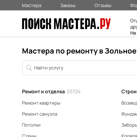
Мастера
Заказы
Отзывы
Фо
От
др
На
Мастера по ремонту в Зольное
Ремонт и отделка
20724
Строи
Ремонт квартиры
Возвед
Ремонт санузла
Фунда
Потолки
Забор
Стены
Кровл