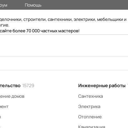
рум
Помощь
делочники, строители, сантехники, электрики, мебельщики и
угие.
 сайте более 70 000 частных мастеров
!
тельство
15729
Инженерные работы
ение домов
Сантехника
мент
Электрика
ы
Отопление
я
Канализация