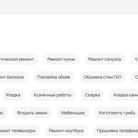
тический ремонт
Ремонт кухни
Ремонт санузла
У
онт балкона
Поклейка обоев
Обшивка стен ГКЛ
С
Кладка
Кузнечные работы
Сварка
Кладка кам
ас
Вскрыть замок
Мебельщик
Изготовить тумбу
емонт телевизора
Ремонт ноутбука
Прошивка телефон