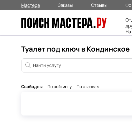
Мастера
Заказы
Отзывы
Фо
От
др
На
Туалет под ключ в Кондинское
Свободны
По рейтингу
По отзывам