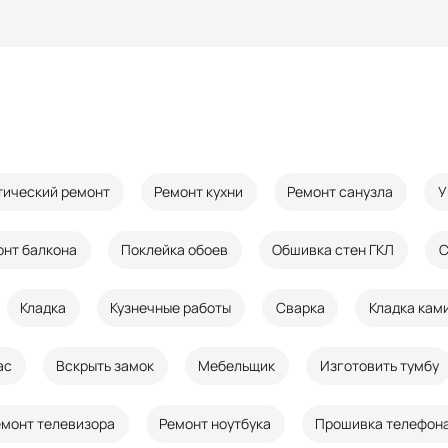
тический ремонт
Ремонт кухни
Ремонт санузла
У
онт балкона
Поклейка обоев
Обшивка стен ГКЛ
С
Кладка
Кузнечные работы
Сварка
Кладка кам
ас
Вскрыть замок
Мебельщик
Изготовить тумбу
емонт телевизора
Ремонт ноутбука
Прошивка телефон