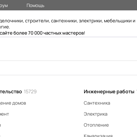
рум
Помощь
делочники, строители, сантехники, электрики, мебельщики и
угие.
 сайте более 70 000 частных мастеров
!
тельство
15729
Инженерные работы
ение домов
Сантехника
мент
Электрика
ы
Отопление
я
Канализация