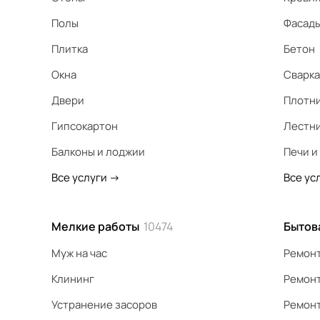
Полы
Фасад
Плитка
Бетон
Окна
Сварка
Двери
Плотн
Гипсокартон
Лестн
Балконы и лоджии
Печи и
Все услуги
->
Все ус
Мелкие работы
10474
Бытов
Муж на час
Ремонт
Клининг
Ремонт
Устранение засоров
Ремонт