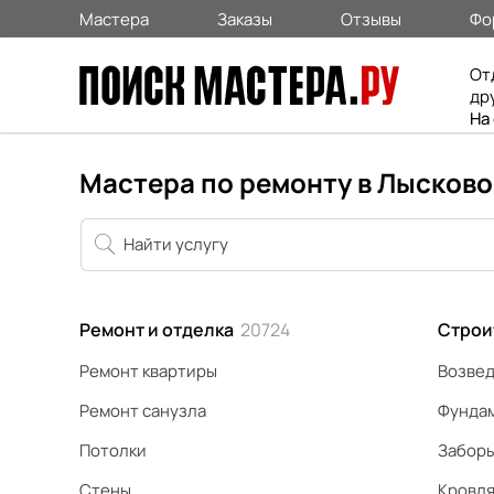
Мастера
Заказы
Отзывы
Фо
От
др
На
Мастера по ремонту в Лысково
Ремонт и отделка
20724
Строи
Ремонт квартиры
Возвед
Ремонт санузла
Фунда
Потолки
Забор
Стены
Кровл