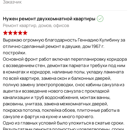
Заказчик
Нужен ремонт двухкомнатной квартиры
Ремонт квартир, домов, офисов
Выражаю огромную благодарность Геннадию Кулибину за
отлично сделанный ремонт в двушке, дом 1967 г.
постройки.
Основной фронт работ включал перепланировку коридора
с возведением стен, демонтаж паркета и требухи под ним
в комнатах и коридоре, наливные полы, укладку ламината
по всей квартире, замена окон и балконных дверей,
полную замену электропроводки, снос кабины санузла из
ацеита и возведение нового санузла с прокладкой
канализации и труб водоснабжения, монтаж ванны,
раковины, унитаза, замена межкомнатных дверей,
покраска потолка, поклейка обоев, плиточные работы в
санузле и фартук на кухне и много прочего.
Одно из главных условий было уложиться в сжатые сроки.
Результатами ремонта полностью удовлетворены, сроки