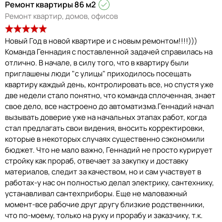
Ремонт квартиры 86 м2
Ремонт квартир, домов, офисов
Новый Год в новой квартире и с новым ремонтом!!!!)))
Команда Геннадия с поставленной задачей справилась на
отлично. В начале, в силу того, что в квартиру были
приглашены люди "с улицы" приходилось посещать
квартиру каждый день, контролировать все, но спустя уже
две недели стало понятно, что команда сплоченная, знает
свое дело, все настроено до автоматизма.Геннадий начал
вызывать доверие уже на начальных этапах работ, когда
стал предлагать свои видения, вносить корректировки,
которые в некоторых случаях существенно сэкономили
бюджет. Что не мало важно, Геннадий не просто курирует
стройку как прораб, отвечает за закупку и доставку
материалов, следит за качеством, но и сам участвует в
работах-у нас он полностью делал электрику, сантехнику,
устанавливал сантехприборы. Еще не маловажный
момент-все рабочие друг другу близкие родственники,
что по-моему, только на руку и прорабу и заказчику, т.к.