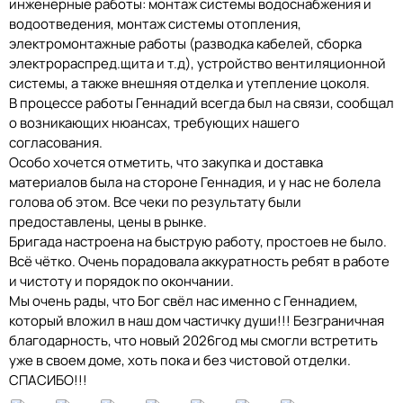
инженерные работы: монтаж системы водоснабжения и
водоотведения, монтаж системы отопления,
электромонтажные работы (разводка кабелей, сборка
электрораспред.щита и т.д), устройство вентиляционной
системы, а также внешняя отделка и утепление цоколя.
В процессе работы Геннадий всегда был на связи, сообщал
о возникающих нюансах, требующих нашего
согласования.
Особо хочется отметить, что закупка и доставка
материалов была на стороне Геннадия, и у нас не болела
голова об этом. Все чеки по результату были
предоставлены, цены в рынке.
Бригада настроена на быструю работу, простоев не было.
Всё чётко. Очень порадовала аккуратность ребят в работе
и чистоту и порядок по окончании.
Мы очень рады, что Бог свёл нас именно с Геннадием,
который вложил в наш дом частичку души!!! Безграничная
благодарность, что новый 2026год мы смогли встретить
уже в своем доме, хоть пока и без чистовой отделки.
СПАСИБО!!!