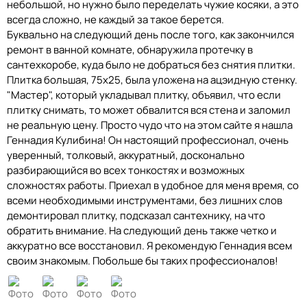
небольшой, но нужно было переделать чужие косяки, а это
всегда сложно, не каждый за такое берется.
Буквально на следующий день после того, как закончился
ремонт в ванной комнате, обнаружила протечку в
сантехкоробе, куда было не добраться без снятия плитки.
Плитка большая, 75х25, была уложена на ацэидную стенку.
"Мастер", который укладывал плитку, объявил, что если
плитку снимать, то может обвалится вся стена и заломил
не реальную цену. Просто чудо что на этом сайте я нашла
Геннадия Кулибина! Он настоящий профессионал, очень
уверенный, толковый, аккуратный, досконально
разбирающийся во всех тонкостях и возможных
сложностях работы. Приехал в удобное для меня время, со
всеми необходимыми инструментами, без лишних слов
демонтировал плитку, подсказал сантехнику, на что
обратить внимание. На следующий день также четко и
аккуратно все восстановил. Я рекомендую Геннадия всем
своим знакомым. Побольше бы таких профессионалов!