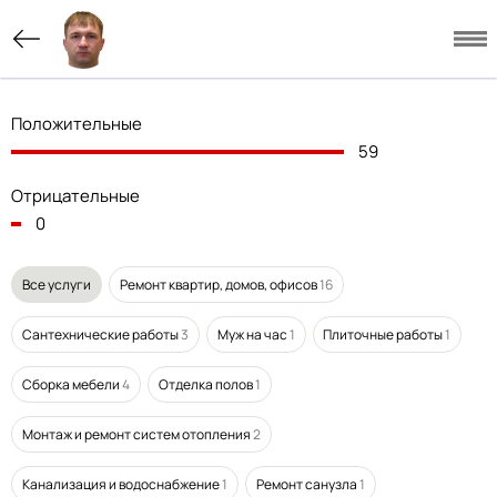
Положительные
59
Отрицательные
0
Все услуги
Ремонт квартир, домов, офисов
16
Сантехнические работы
3
Муж на час
1
Плиточные работы
1
Сборка мебели
4
Отделка полов
1
Монтаж и ремонт систем отопления
2
Канализация и водоснабжение
1
Ремонт санузла
1