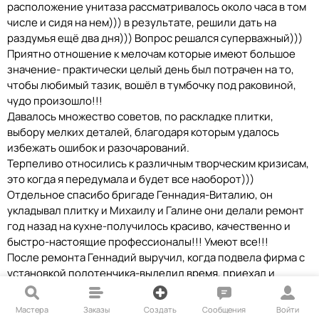
расположение унитаза рассматривалось около часа в том
числе и сидя на нем))) в результате, решили дать на
раздумья ещё два дня))) Вопрос решался суперважный)))
Приятно отношение к мелочам которые имеют большое
значение- практически целый день был потрачен на то,
чтобы любимый тазик, вошёл в тумбочку под раковиной,
чудо произошло!!!
Давалось множество советов, по раскладке плитки,
выбору мелких деталей, благодаря которым удалось
избежать ошибок и разочарований.
Терпеливо относились к различным творческим кризисам,
это когда я передумала и будет все наоборот)))
Отдельное спасибо бригаде Геннадия-Виталию, он
укладывал плитку и Михаилу и Галине они делали ремонт
год назад на кухне-получилось красиво, качественно и
быстро-настоящие профессионалы!!! Умеют все!!!
После ремонта Геннадий выручил, когда подвела фирма с
установкой полотенчика-выделил время, приехал и
сделал!
И привёз с собой волшебное приспособление
Мастера
Заказы
Создать
Сообщения
Войти