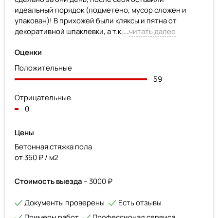
идеальный порядок (подметено, мусор сложен и
упакован)! В прихожей были кляксы и пятна от
декоративной шпаклевки, а т.к....
читать далее
Оценки
Положительные
59
Отрицательные
0
Цены
Бетонная стяжка пола
от 350 ₽ / м2
Стоимость выезда
– 3000 ₽
Документы проверены
Есть отзывы
Примеры работ
Профессионал сервиса