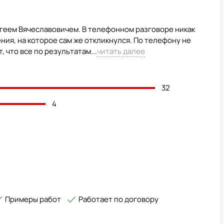
геем Вячеславовичем. В телефонном разговоре никак
ия, на которое сам же откликнулся. По телефону не
 что все по результатам...
читать далее
32
4
Примеры работ
Работает по договору