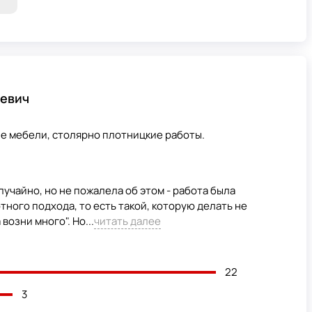
евич
ие мебели, столярно плотницкие работы.
лучайно, но не пожалела об этом - работа была
ного подхода, то есть такой, которую делать не
возни много". Но...
читать далее
22
3