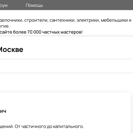
рум
Помощь
делочники, строители, сантехники, электрики, мебельщики и
угие.
 сайте более 70 000 частных мастеров
!
Москве
вич
ений. От частичного до капитального.