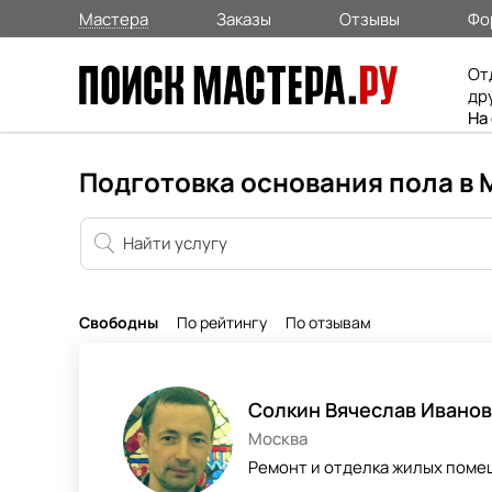
Мастера
Заказы
Отзывы
Фо
От
др
На
Подготовка основания пола в 
Свободны
По рейтингу
По отзывам
Солкин Вячеслав Ивано
Москва
Ремонт и отделка жилых помещ