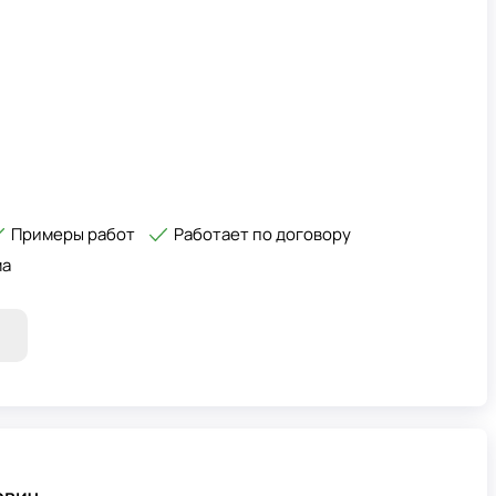
Примеры работ
Работает по договору
ма
ович