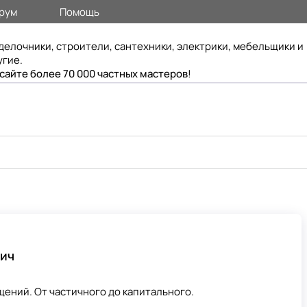
рум
Помощь
делочники, строители, сантехники, электрики, мебельщики и
угие.
 сайте более 70 000 частных мастеров
!
вич
ений. От частичного до капитального.