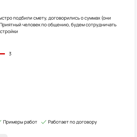
стро подбили смету, договорились о суммах (они
. Приятный человек по общению, будем сотрудничать
естройки
3
Примеры работ
Работает по договору