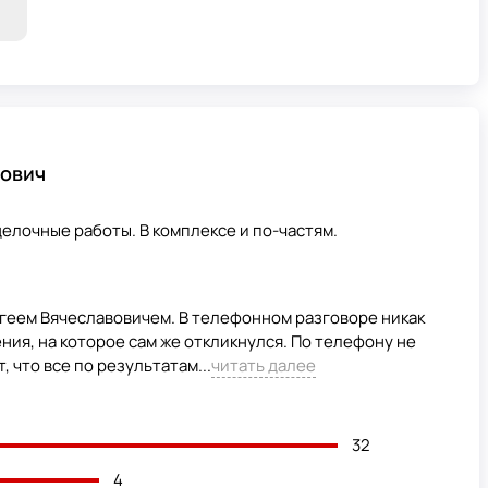
вович
елочные работы. В комплексе и по-частям.
геем Вячеславовичем. В телефонном разговоре никак
ия, на которое сам же откликнулся. По телефону не
 что все по результатам...
читать далее
32
4