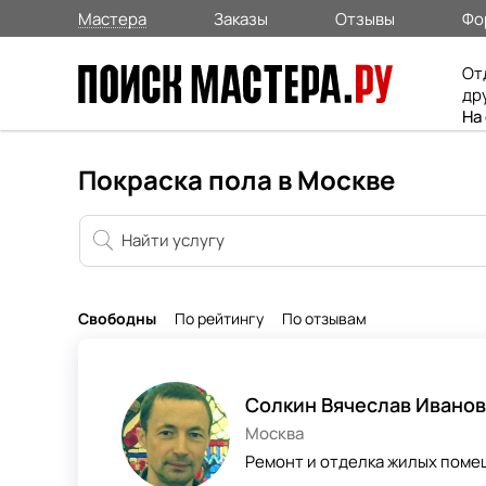
Мастера
Заказы
Отзывы
Фо
От
др
На
Покраска пола в Москве
Свободны
По рейтингу
По отзывам
Солкин Вячеслав Ивано
Москва
Ремонт и отделка жилых помещ