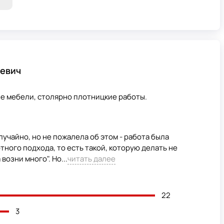
евич
ие мебели, столярно плотницкие работы.
лучайно, но не пожалела об этом - работа была
ного подхода, то есть такой, которую делать не
возни много". Но...
читать далее
22
3