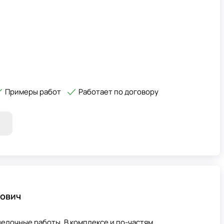
Примеры работ
Работает по договору
вович
елочные работы. В комплексе и по-частям.