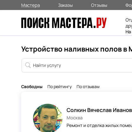
Мастера
Заказы
Отзывы
Фо
От
др
На
Устройство наливных полов в 
Свободны
По рейтингу
По отзывам
Солкин Вячеслав Ивано
Москва
Ремонт и отделка жилых помещ