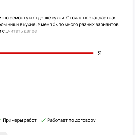
я по ремонту и отделке кухни. Стояла нестандартная
ром ниши в кухне. У меня было много разных вариантов
с...
читать далее
31
Примеры работ
Работает по договору