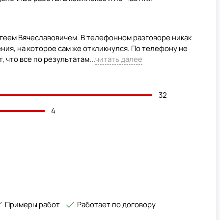
геем Вячеславовичем. В телефонном разговоре никак
ия, на которое сам же откликнулся. По телефону не
 что все по результатам...
читать далее
32
4
Примеры работ
Работает по договору