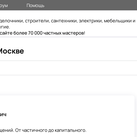
рум
Помощь
делочники, строители, сантехники, электрики, мебельщики и
угие.
 сайте более 70 000 частных мастеров
!
Москве
вич
ений. От частичного до капитального.