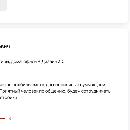
ович
иры, дома, офисы + Дизайн 3D.
стро подбили смету, договорились о суммах (они
. Приятный человек по общению, будем сотрудничать
естройки
3