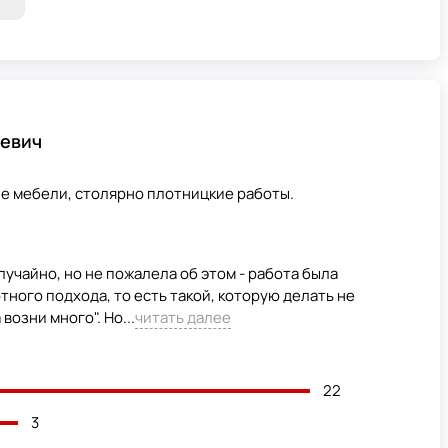
евич
ие мебели, столярно плотницкие работы.
лучайно, но не пожалела об этом - работа была
ного подхода, то есть такой, которую делать не
возни много". Но...
читать далее
22
3