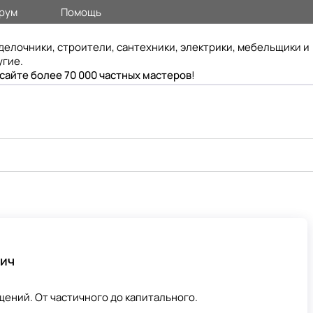
рум
Помощь
делочники, строители, сантехники, электрики, мебельщики и
угие.
 сайте более 70 000 частных мастеров
!
вич
ений. От частичного до капитального.