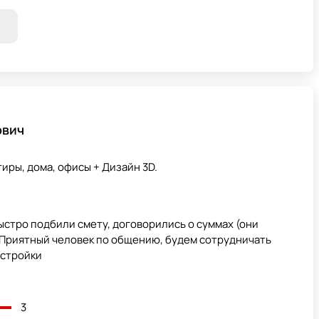
ович
иры, дома, офисы + Дизайн 3D.
стро подбили смету, договорились о суммах (они
. Приятный человек по общению, будем сотрудничать
естройки
3