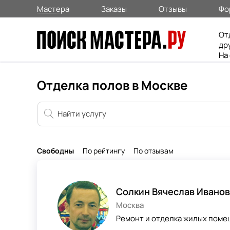
Мастера
Заказы
Отзывы
Фо
От
др
На
Отделка полов в Москве
Свободны
По рейтингу
По отзывам
Солкин Вячеслав Ивано
Москва
Ремонт и отделка жилых помещ