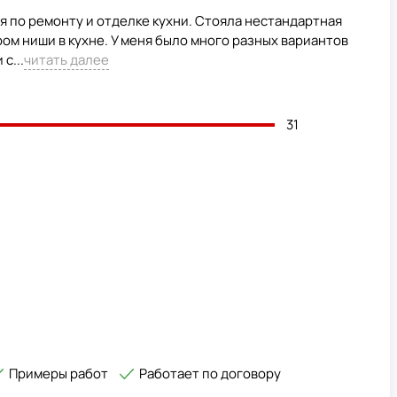
я по ремонту и отделке кухни. Стояла нестандартная
ром ниши в кухне. У меня было много разных вариантов
с...
читать далее
31
Примеры работ
Работает по договору