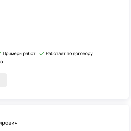
Примеры работ
Работает по договору
ма
ирович