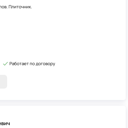
лов. Плиточник.
Работает по договору
евич