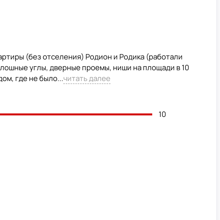
артиры (без отселения) Родион и Родика (работали
плошные углы, дверные проемы, ниши на площади в 10
м, где не было...
читать далее
10