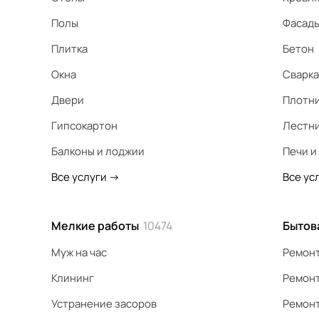
Полы
Фасад
Плитка
Бетон
Окна
Сварка
Двери
Плотн
Гипсокартон
Лестн
Балконы и лоджии
Печи и
Все услуги
->
Все ус
Мелкие работы
10474
Бытов
Муж на час
Ремонт
Клининг
Ремонт
Устранение засоров
Ремонт