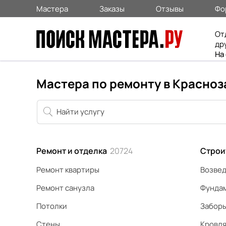
Мастера
Заказы
Отзывы
Фо
От
др
На
Мастера по ремонту в Красноз
Ремонт и отделка
20724
Строи
Ремонт квартиры
Возвед
Ремонт санузла
Фунда
Потолки
Забор
Стены
Кровл