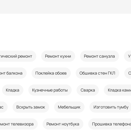
тический ремонт
Ремонт кухни
Ремонт санузла
У
онт балкона
Поклейка обоев
Обшивка стен ГКЛ
С
Кладка
Кузнечные работы
Сварка
Кладка кам
ас
Вскрыть замок
Мебельщик
Изготовить тумбу
емонт телевизора
Ремонт ноутбука
Прошивка телефон