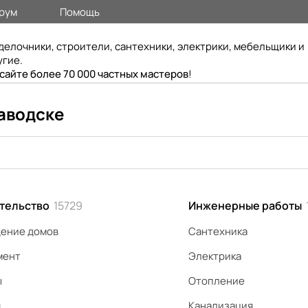
рум
Помощь
делочники, строители, сантехники, электрики, мебельщики и
угие.
 сайте более 70 000 частных мастеров
!
аводске
тельство
15729
Инженерные работы
ение домов
Сантехника
мент
Электрика
ы
Отопление
я
Канализация